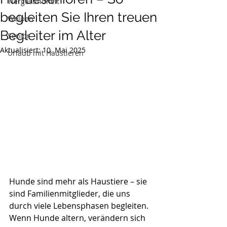
Tiergesundheit
begleiten Sie Ihren treuen
Welpen
Begleiter im Alter
Senior
Aktualisiert:
10. Mai 2025
Urlaub mit Haustieren
Hunde sind mehr als Haustiere – sie 
sind Familienmitglieder, die uns 
durch viele Lebensphasen begleiten. 
Wenn Hunde altern, verändern sich 