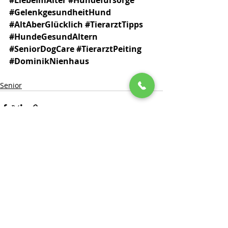
#LiebeImAlter
#Hundefürsorge
#GelenkgesundheitHund
#AltAberGlücklich
#TierarztTipps
#HundeGesundAltern
#SeniorDogCare
#TierarztPeiting
#DominikNienhaus
Senior
Aktuelle Beiträge
Alle ansehen