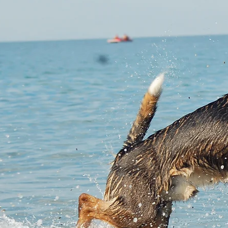
unsere
 liegt uns
iven Erfahrungen
ngen sind der
ent und unsere