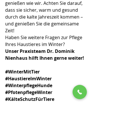
genießen wie wir. Achten Sie darauf, 
dass sie sicher, warm und gesund 
durch die kalte Jahreszeit kommen – 
und genießen Sie die gemeinsame 
Zeit!
Haben Sie weitere Fragen zur Pflege 
Ihres Haustieres im Winter? 
Unser Praxisteam Dr. Dominik 
Nienhaus hilft Ihnen gerne weiter!
#WinterMitTier
#HaustiereImWinter
#WinterpflegeHunde
#PfotenpflegeWinter
#KälteSchutzFürTiere
#WinterHund
#KatzenImWinter
#WinterSpaziergänge
#HaustierGesundheit
#TierarztTipps
#TierarztPeiting