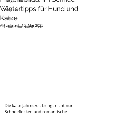
Tiergesundheit
Wintertipps für Hund und
Welpen
Katze
Senior
Aktualisiert:
10. Mai 2025
Urlaub mit Haustieren
Die kalte Jahreszeit bringt nicht nur 
Schneeflocken und romantische 