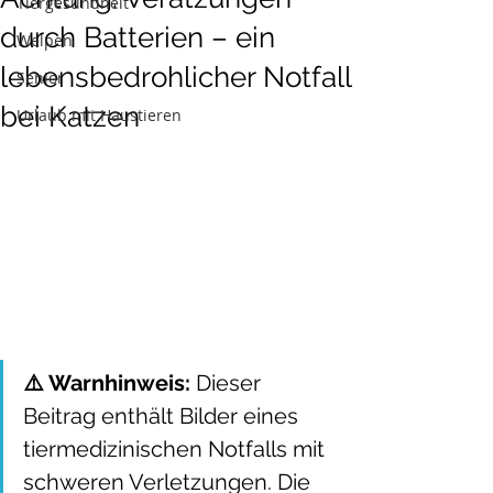
Tiergesundheit
durch Batterien – ein
Welpen
lebensbedrohlicher Notfall
Senior
bei Katzen
Urlaub mit Haustieren
⚠️ Warnhinweis:
 Dieser 
Beitrag enthält Bilder eines 
tiermedizinischen Notfalls mit 
schweren Verletzungen. Die 